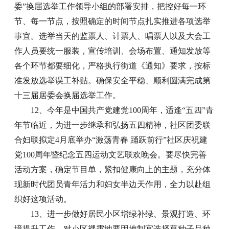
委”换届选举工作领导小组的部署安排，把控好每一环
节、每一节点，按照确定的时间节点扎实推进各项选举
事宜。选举当天的监票人、计票人、唱票人以及大会工
作人员要统一服装，宣传培训、会场布置、通知发放等
各个环节都要细化，严格执行街道《通知》要求，按标
准发放选举误工补贴。确保安全平稳、顺利圆满完成第
十三届居委会换届选举工作。
12、今年是中国共产党建党100周年，适逢“五四”青
年节临近，为进一步继承和弘扬五四精神，社区团委联
合妇联拟定4月底举办“激荡青春 踊跃前行”社区庆祝建
党100周年暨纪念五四运动文艺联欢晚会。要尽快完善
活动方案，确定节目单，紧扣健康向上的主题，充分体
现新时代团员青年活力和妇女半边天作用，全力以赴组
织好这项活动。
13、进一步做好居民小区增绿补绿、景观打造、环
境提升工作，对小区裸露地要因地制宜选择草种子品种