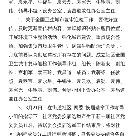
宝、袁永星、牛锡生、袁云磊、袁宪光、牛锡寅、刘
伟。领导小组下设办公室，袁昌道兼任办公室主任。
2、关于全国卫生城市复审迎检工作，要做好宣
传，及时更新宣传栏内容、禁烟标识张贴在醒目位置、
开展环境卫生整治活动、强化城市建设、重点场合整
治、加强集贸市场卫生管理、病媒生物防治消杀等，4
月底前要认真彻底整改所有存在的问题。成立社区全国
卫生城市复审迎检工作领导小组，组长：陈新安，副组
长：宫相军、袁玉玲、袁昌道，成员：袁著绍、任敦
照、袁秩宝、袁永星、牛锡生、袁云磊、袁勋、袁伟、
袁宪光、牛锡寅、刘伟。领导小组下设办公室，袁昌道
兼任办公室主任。
3、3月21日，在街道社区“两委”换届选举工作领导
小组的指导下，社区党委换届选举产生了新一届社区党
委委员11名。待居委会换届选举工作结束后，将对社
区“两委”成员分工进行重新调整，每名委员要结合各自