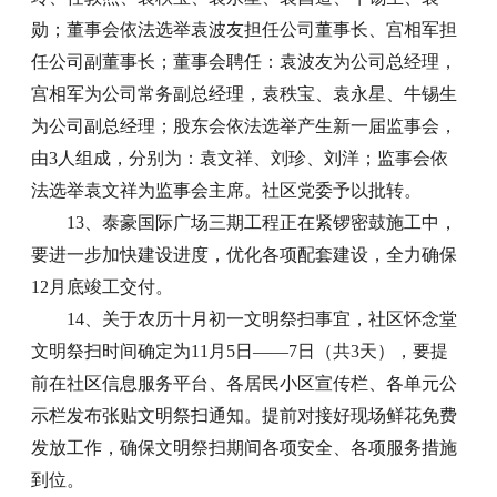
勋；董事会依法选举袁波友担任公司董事长、宫相军担
任公司副董事长；董事会聘任：袁波友为公司总经理，
宫相军为公司常务副总经理，袁秩宝、袁永星、牛锡生
为公司副总经理；股东会依法选举产生新一届监事会，
由3人组成，分别为：袁文祥、刘珍、刘洋；监事会依
法选举袁文祥为监事会主席。社区党委予以批转。
13、泰豪国际广场三期工程正在紧锣密鼓施工中，
要进一步加快建设进度，优化各项配套建设，全力确保
12月底竣工交付。
14、关于农历十月初一文明祭扫事宜，社区怀念堂
文明祭扫时间确定为11月5日——7日（共3天），要提
前在社区信息服务平台、各居民小区宣传栏、各单元公
示栏发布张贴文明祭扫通知。提前对接好现场鲜花免费
发放工作，确保文明祭扫期间各项安全、各项服务措施
到位。