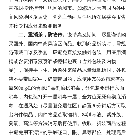
宣布封控管控管理地区的城市。如您近14天有国内外中
高风险地区旅居史，务必主动向居住地所在居委会报告
并接受相应健康监测服务。
二、重消杀，防物传。
疫情高发期间，尽量谨慎购
买国外、国内中高风险区商品。收到商品拆装时，需规
范佩戴口罩及手套，应避免直接接触外包装，用医用酒
精或含氯消毒液喷洒或擦拭包裹（含外包装及内物
品），保持手卫生。所购外来商品尽量就地拆封，外包
装不要带回家中，确需带回的，应使用75%酒精或有效
氯500mg/L的含氯消毒剂擦拭消毒，外包装要进行六面
消毒，内包装打开一层消毒一层，全方位无死角彻底消
毒，在通风处（尽量避免居住区）静置30分钟后方可取
出内件物品，内件物品选取酒精、84消毒液、紫外线、
臭氧、高温等方法消毒后再使用。收取、拆装商品过程
中避免用不清洁的手触碰口、眼、鼻等部位，处理完后