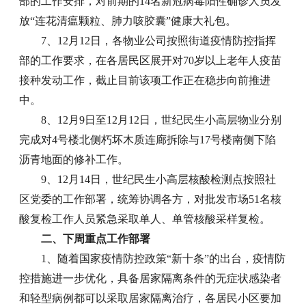
部的工作安排，对前期的14名新冠病毒阳性确诊人员发
放“连花清瘟颗粒、肺力咳胶囊
”
健康大礼包。
7、12月12日，各物业公司按照街道疫情防控指挥
部的工作要求，在各居民区展开对70岁以上老年人疫苗
接种发动工作，截止目前该项工作正在稳步向前推进
中。
8、12月9日至12月12日，世纪民生小高层物业分别
完成对4号楼北侧朽坏木质连廊拆除与17号楼南侧下陷
沥青地面的修补工作。
9、12月14日，世纪民生小高层核酸检测点按照社
区党委的工作部署，统筹协调各方，对批发市场51名核
酸复检工作人员紧急采取单人、单管核酸采样复检。
二、下周重点工作部署
1、随着国家疫情防控政策“新十条”的出台，疫情防
控措施进一步优化，具备居家隔离条件的无症状感染者
和轻型病例都可以采取居家隔离治疗，各居民小区要加