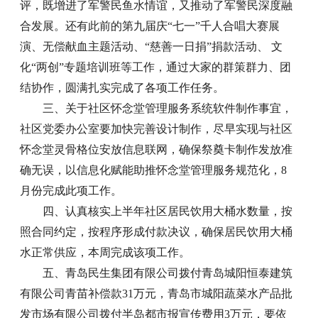
评，既增进了军警民鱼水情谊，又推动了军警民深度融
合发展。还有此前的第九届庆“七一”千人合唱大赛展
演、无偿献血主题活动、“慈善一日捐”捐款活动、 文
化“两创”专题培训班等工作，通过大家的群策群力、团
结协作，圆满扎实完成了各项工作任务。
三、关于社区怀念堂管理服务系统软件制作事宜，
社区党委办公室要加快完善设计制作，尽早实现与社区
怀念堂灵骨格位安放信息联网，确保祭奠卡制作发放准
确无误，以信息化赋能助推怀念堂管理服务规范化，8
月份完成此项工作。
四、认真核实上半年社区居民饮用大桶水数量，按
照合同约定，按程序形成付款决议，确保居民饮用大桶
水正常供应，本周完成该项工作。
五、青岛民生集团有限公司拨付青岛城阳恒泰建筑
有限公司青苗补偿款31万元，青岛市城阳蔬菜水产品批
发市场有限公司拨付半岛都市报宣传费用3万元，要依