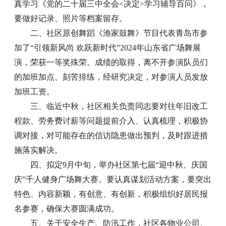
真学习《党的二十届三中全会<决定>学习辅导百问》，
要做好记录、照片等档案留存。
二、社区原创舞蹈《渔家鼓舞》节目代表青岛市参
加了“引领新风尚 欢跃新时代”2024年山东省广场舞展
演，荣获一等奖殊荣。成绩的取得，离不开参演队员们
的加班加点、刻苦排练，经研究决定，对参演人员发放
加班工资。
三、临近中秋，社区相关负责同志要对往年旧改工
程款、劳务费讨薪等问题提前介入、认真梳理，积极协
调对接，对可能存在的信访隐患做出预判，及时跟进措
施落实解决。
四、拟定9月中旬，举办社区第七届“迎中秋、庆国
庆”千人健身广场舞大赛。要认真谋划活动方案，要突出
特色、内容新颖，有创意、有创新，积极组织好居民报
名参赛，确保大赛圆满成功。
五、关于安全生产、防汛工作，社区各物业公司、