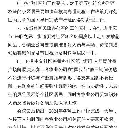
6、按照社区的工作要求，对于第五批符合办理产
权证的小区居民要加快审核与办理流程，在政策允许范
围内力争为居民早日完成产权证的各项办理工作。
7、按照社区民政办公室的工作安排，在“九九重阳
节”来临之际，街道要对社区60名90周岁以上老年发放慰
问品，各物业公司要提前准备好人员与车辆，待接到通
知后将慰问品及节日祝福及时送至居民手中。
8、 10月中旬社区将举办社区第七届千人居民健身
广场舞展演大赛，各物业公司在“国庆节”假日期间仍然
不断进行排练与打磨舞蹈与队形，各支舞蹈队不要松
懈，在剩余的时间要强化舞蹈的统一性与协调性，以最
佳的风采展示给全社区居民，同时各物业公司要组织好
人员及物资做好各项后勤保障工作。
会议最后指出，2024年各项工作已经完成一大半，
在接下来的时间内各物业公司相关责任人要毫不松懈、
持之以恒，以时不我待只争朝夕的精神完成好后面的各