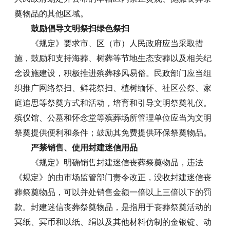
奠物品的其他区域。
鼓励倡导文明祭扫绿色祭扫
《规定》要求市、区（市）人民政府应当采取措
施，鼓励和支持海葬、树葬等节地生态安葬以及相关纪
念设施建设，积极推进殡葬移风易俗。民政部门应当组
织推广网络祭扫、鲜花祭扫、植树缅怀、社区公祭、家
庭追思等祭奠方式和活动，培育和引导文明祭奠礼仪。
殡仪馆、公墓和怀念堂等殡葬场所管理单位应当为文明
祭奠提供便利和条件；鼓励其免费提供环保祭奠物品。
严禁销售、使用封建迷信用品
《规定》明确销售封建迷信丧葬祭奠物品，违法
《规定》的由市场监管部门责令改正，没收封建迷信丧
葬祭奠物品，可以并处销售金额一倍以上三倍以下的罚
款。封建迷信丧葬祭奠物品，是指用于丧葬祭奠活动的
冥纸、冥币和以纸、绢以及其他材料仿制的金银锭、动