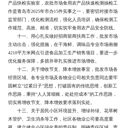
产品快检实验室，农批市场食用农产品快速检测抽检工
作是青岛市2025年市办15件实事之一，要密切对接市场
监管部门，优化检测流程，强化人员培训，确保检测工
作规范、高效、精准，切实筑牢食用农产品安全防线。
十一、用心扎实做好招商留商扶商工作，批发市场
主动出击，强化措施，在干海鲜、调味品专业市场南侧
4210平方米网点引进食品加工生产销售项目，要进一步
优化服务保障，多措并举扎实推进市场增收。
十二、关于增收节支、降本增效事宜，批发市场各
经营区域、各专业市场及各物业公司相关负责同志要牢
固树立“过紧日子”思想，打破固有的传统思维，创新工
作思路，秉持“人人算细账，处处控成本”的工作思路，
切实将增收节支、降本增效要求落到实处。
十三、关于居民小区环境提升、增绿补绿、花草树
木管护、卫生消杀等工作，社区各物业公司要高度重
视，建立健全小区绿化养护责任制，明确责任区域、责