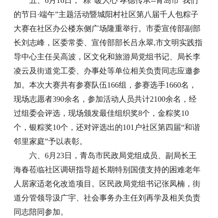
五、6月16日，“粽”暖人心 孝德传承--青岛市“我们
的节日·端午”主题活动暨城阳村社区第八届千人包粽子
大赛在社区办公楼东侧广场隆重举行。市委宣传部副部
长刘志峰，区委常委、宣传部部长吕永翠,市文明实践指
导中心主任吴高波，区文化和旅游局党组书记、局长李
凌云及街道党工委、办事处等单位相关负责同志应邀参
加。本次大赛共有参赛队伍166组，参赛选手1660名，
现场志愿者390余名，参加活动人员共计2100余名，经
过组委会评选，现场颁发最佳组织奖8个，金粽奖10
个，银粽奖10个，还对评选出的101户社区第四届“和谐
邻里家庭”予以表彰。
六、6月23日，青岛市民政局党组成员、副局长王
海春莅临社区调研指导超长期特别国债支持的困难老年
人居家适老化改造项目。区民政局党组书记张凤楠，街
道分管领导汲广宇、社会事务办主任刘再学及相关负责
同志陪同参加。