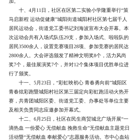
加。
十、4月11日，社区在区第二实验小学隆重举行“策
马启新程 运动促健康”城阳街道城阳村社区第七届千人
居民运动会，街道党工委书记刘海波宣布大会开幕。本
次运动会共有入场式队伍29支，参加入场式、啦啦队的
居民3500余人，设置竞赛项目28项、参加竞赛的居民达
2800余人。大会评选颁发了精神文明奖8个，活力风尚
奖7个，最佳展演奖7个，并对12个集体项目优胜单位进
行了颁奖。
十一、5月23日，“彩虹映初心 青春勇向前”城阳区
青春炫彩跑暨城阳村社区第三届定向彩虹跑活动火热开
赛，共青团城阳区委、街道党工委、办事处等单位主要
及相关负责同志应邀参加开幕式。
十二、6月25日，社区在民生商贸城北广场开展“一
滴热血 一份爱心 无偿献血 挽救生命”无偿献血主题党日
活动暨“无偿献血 奉献爱心”志愿服务活动。市中心血站