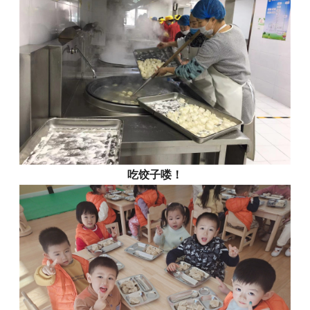
吃饺子喽！