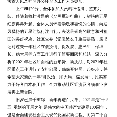
负责人以及社区办公楼全体工作人员参加。
上午8时20分，全体参加人员精神饱满，整齐列
队。伴随着雄壮激昂的《义勇军进行曲》，鲜艳的五星
红旗冉冉升起。全体人员怀着崇敬和喜悦的心情，向迎
风飘扬的五星红旗行注目礼，表达最崇高的敬意和对祖
国的美好祝愿。社区党委书记袁波友作重要讲话，袁书
记对过去一年社区在战疫情、促发展、惠民生、保增
长、稳大局等方面工作进行了简要回顾和总结，深入分
析了2021年社区所面临的新形势、新挑战，对2021年社
区重点工作进行了安排部署，确保开好局、起好步，并
希望大家新的一年“讲政治、顾大局、谋发展”，扎实努
力干好各自本职工作，全力推动社区经济及各项事业发
展再上新台阶。
旧岁已展千重锦，新年再进百尺竿。2021年是“十四
五”规划的开局之年,是伟大的中国共产党建党100周年，
也是全面建设社会主义现代化国家新征程、向第二个百