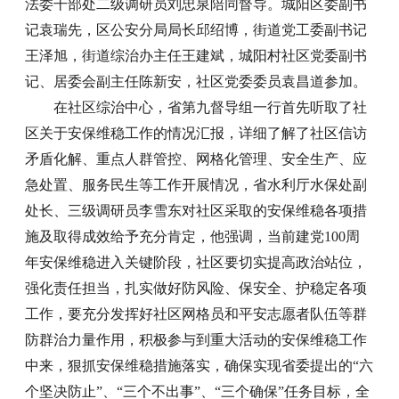
法委干部处二级调研员刘忠泉陪同督导。城阳区委副书
记袁瑞先，区公安分局局长邱绍博，街道党工委副书记
王泽旭，街道综治办主任王建斌，城阳村社区党委副书
记、居委会副主任陈新安，社区党委委员袁昌道参加。
在社区综治中心，省第九督导组一行首先听取了社
区关于安保维稳工作的情况汇报，详细了解了社区信访
矛盾化解、重点人群管控、网格化管理、安全生产、应
急处置、服务民生等工作开展情况，省水利厅水保处副
处长、三级调研员李雪东对社区采取的安保维稳各项措
施及取得成效给予充分肯定，他强调，当前建党100周
年安保维稳进入关键阶段，社区要切实提高政治站位，
强化责任担当，扎实做好防风险、保安全、护稳定各项
工作，要充分发挥好社区网格员和平安志愿者队伍等群
防群治力量作用，积极参与到重大活动的安保维稳工作
中来，狠抓安保维稳措施落实，确保实现省委提出的“六
个坚决防止”、“三个不出事”、“三个确保”任务目标，全