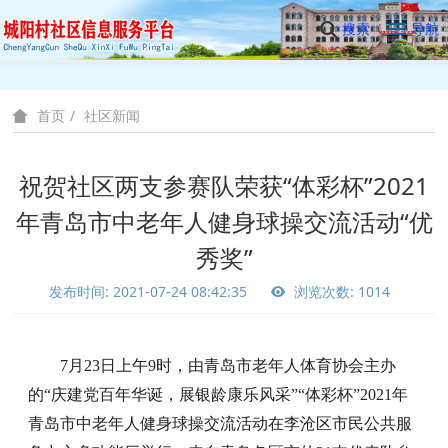
搜索
导航
社区新闻
首页
祝贺社区两支参赛队荣获“体彩杯”2021
年青岛市中老年人健身球操交流活动“优
秀奖”
发布时间: 2021-07-24 08:42:35
浏览次数: 1014
7月23日上午9时，由青岛市老年人体育协会主办
的“庆建党百年华诞，展银龄康乐风采”“体彩杯”2021年
青岛市中老年人健身球操交流活动在李沧区市民公共服