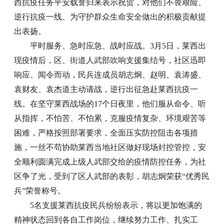
西抗疫任务平安载誉归来表示祝贺，对他们不畏艰险、
逆行抗疫一线、为守护群众生命安全做出的积极贡献提
出表扬。
平时服务、急时应急、战时应战。3月5日，莱西出
现疫情后，区、街道人武部吹响支援集结号，社区迅即
响应、闻令而动，民兵连成员胡志炯、赵明、袁涛盛、
袁财友、袁杰道主动请战，逆行出征急赴莱西抗疫一
线。在坚守莱西战场的17个日夜里，他们服从命令、听
从指挥，不怕苦、不怕累，克服疫情复杂、环境艰苦等
困难，严格按照部署要求，全面压实防控阻击各项措
施，一丝不苟协助莱西当地社区做好现场封控管控，安
全顺利圆满完成上级人武部交给的疫情防控任务，为社
区争了光，受到了区人武部的表彰，胡志炯荣获“优秀民
兵”荣誉称号。
5名支援莱西抗疫民兵纷纷表示，将以更加饱满的
精神状态回到各自工作岗位，继续努力工作、扎实工