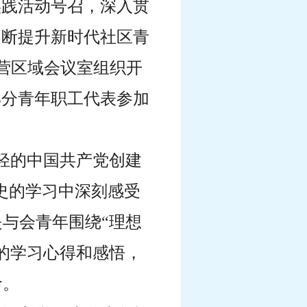
实践活动号召，深入贯
不断提升新时代社区青
经营区域会议室组织开
部分青年职工代表参加
轻的中国共产党创建
史的学习中深刻感受
与会青年围绕“理想
的学习心得和感悟，
命。