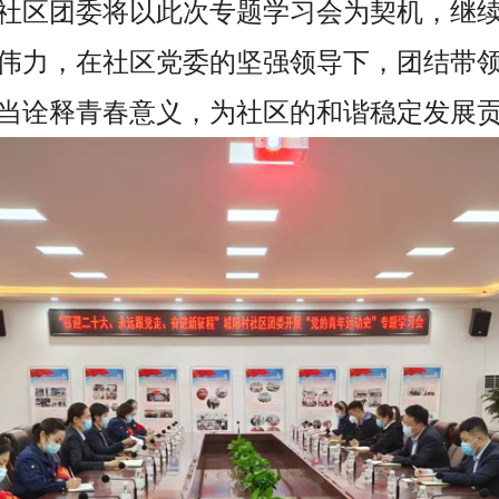
社区团委将以此次专题学习会为契机，继
伟力，在社区党委的坚强领导下，团结带
当诠释青春意义，为社区的和谐稳定发展