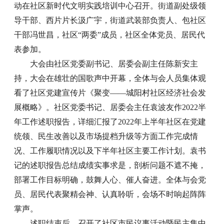
动在社区新时代文明实践培训中心召开。街道副处级领
导干部、西片片长汲广宇，街道武装部负责人、包社区
干部冯世昌，社区“两委”成员，社区全体党员、居民代
表参加。
大会由社区党委副书记、居委会副主任陈新安主
持，大会在雄壮的国歌声中开幕，全体与会人员集体观
看了社区党建宣传片《聚变——城阳村社区经济社会发
展概略》。社区党委书记、居委会主任袁波友作2022半
年工作述职报告，详细汇报了2022年上半年社区在党建
统领、民生改善以及市场提档升级等方面工作完成情
况、工作履职情况以及下半年社区主要工作计划。袁书
记的述职报告总结成绩实事求是，剖析问题不遮不掩，
部署工作目标明确，鼓舞人心、催人奋进。全体与会党
员、居民代表聚精会神、认真聆听，会场不时响起阵阵
掌声。
述职结束后，召开了社区市民议事活动暨民主集中