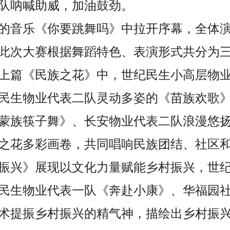
队呐喊助威，加油鼓劲。
的音乐《你要跳舞吗》中拉开序幕，全体
此次大赛根据舞蹈特色、表演形式共分为
上篇《民族之花》中，世纪民生小高层物
民生物业代表二队灵动多姿的《苗族欢歌
蒙族筷子舞》、长安物业代表二队浪漫悠
之花多彩画卷，共同唱响民族团结、社区
振兴》展现以文化力量赋能乡村振兴，世
民生物业代表一队《奔赴小康》、华福园
术提振乡村振兴的精气神，描绘出乡村振