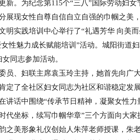
更新。为纪念第
115个“三八”国际劳动妇女
分展现女性自尊自信自立自强的巾帼之美
文明实践培训中心举行了“礼遇芳华 向美而
暨女性魅力成长赋能培训”活动。城阳街道
名妇女同志参加活动。
委员、妇联主席袁玉玲主持，她首先向广
肯定了全社区妇女同志为社区和谐稳定发
在讲话中围绕“传承节日精神，凝聚女性力
时代坐标，续写巾帼华章”三个方面向大家
韵之美形象礼仪创始人朱萍老师授课，朱