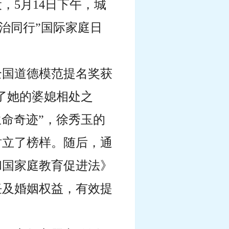
设
，
5
月
14
日下午，城
法治同行
”
国际家庭日
全国道德模范提名奖获
享了她的婆媳相处之
生命奇迹”，徐秀玉的
树立了榜样。随后，通
和国家庭教育促进法》
任及婚姻权益，有效提