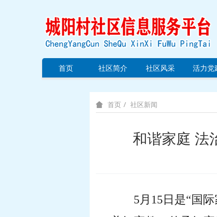
首页
社区简介
社区风采
活力党
社区新闻
首页
和谐家庭 法
5
月
15
日是“国