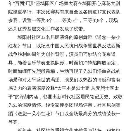
年“百团汇演”暨城阳区广场舞大赛在城阳开心麻花大剧
院隆重举行。本次比赛共有来自全区各街道17支代表队
参赛，设置一等奖3个，二等奖6个，三等奖8个，现场
还为优秀基层文化工作者发放了绶带。
城阳村社区32名居民演绎的原创舞蹈《送您一朵小
红花》节目，以纪念中国人民抗日战争暨世界反法西斯
战争胜利80周年为创作背景，演员们巧妙结合花束道
具，随着音乐节奏变换队形，时而如冲锋陷阵般坚定，
时而如缅怀先烈般肃穆，生动再现了先烈们浴血奋战的
场景和对太平盛世的渴望。演员们以热烈的情感和富有
感染力的表演深度诠释“太平本是烈士定 从无烈士享太
平”的深刻内涵，彰显出新时代社区居民铭记历史、致敬
先烈的深厚情怀。经专家评委团现场评审，社区原创舞
蹈《送您一朵小红花》节目以全场最高分的成绩荣获一
等奖。
近年来，社区始终重视文化的传承与弘扬，积极组