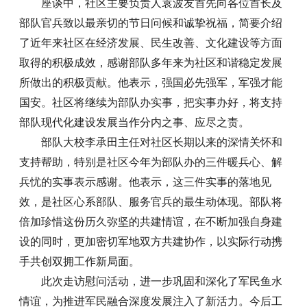
座谈中，社区主要负责人袁波友首先向各位首长及
部队官兵致以最亲切的节日问候和诚挚祝福，简要介绍
了近年来社区在经济发展、民生改善、文化建设等方面
取得的积极成效，感谢部队多年来为社区和谐稳定发展
所做出的积极贡献。他表示，强国必先强军，军强才能
国安。社区将继续为部队办实事，把实事办好，将支持
部队现代化建设发展当作分内之事、应尽之责。
部队大校李承田主任对社区长期以来的深情关怀和
支持帮助，特别是社区今年为部队办的三件暖兵心、解
兵忧的实事表示感谢。他表示，这三件实事的落地见
效，是社区心系部队、服务官兵的最生动体现。部队将
倍加珍惜这份历久弥坚的共建情谊，在不断加强自身建
设的同时，更加密切军地双方共建协作，以实际行动携
手共创双拥工作新局面。
此次走访慰问活动，进一步巩固和深化了军民鱼水
情谊，为推进军民融合深度发展注入了新活力。今后工