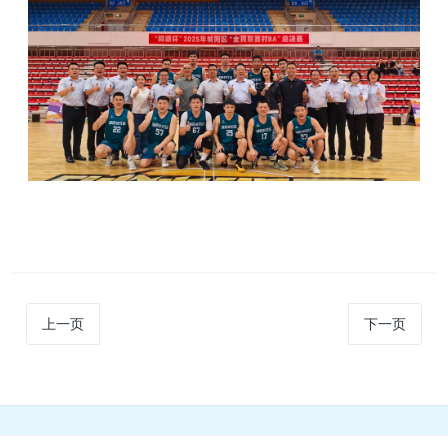
上一页
下一页