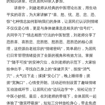
的知识讲座。社区居民
60余人参加。
讲座中，刘婕老师从经典的中医理论出发，用生动
平实的语言，为大家讲解了“喜、怒、忧、思、悲、恐、
惊”七种情志如何影响我们的身体，让居民们认识到情绪
不仅仅是心情，更是与身体健康息息相关的“信号灯”。
共同学习了“情志相胜”疗法的中医智慧，刘老师分享了
恐胜喜、喜胜悲、悲胜怒、怒胜思、思胜恐的核心原
理，这些源自老祖宗的“情绪密码”，简单易行，为居民
们日常管理情绪提供了全新的视角和有效方法。掌握
了“随手可按”的安神穴位，在刘老师的示范下，大家纷
纷伸出手，寻找自己身上的“保健开关”，按按“消气
穴”，火气往下走；揉揉“安心门”，晚上睡得香；搓
搓“宽胸口”，心情变开朗。活动还特别设置了趣味情绪
互动游戏环节，让居民们在“边玩边学”中，轻松记住了
中医小妙招。最后，在刘老师的带领下，全体居民一起
体验了“微笑呼吸操”，短短三分钟放松身心，带走焦虑