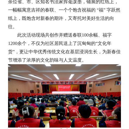
余位省、市、区知名书法家挥毫泼墨，铺展的红纸上，
一幅幅寓意吉祥的春联、一个个饱含祝福的 “福” 字跃然
纸上，既饱含对新春的期许，又寄托对美好生活的向
往。
此次活动现场共创作并赠送春联100余幅、福字
1200余个，不仅为社区居民送上了沉甸甸的“文化年
货”，更让中华优秀传统文化在基层浸润生长，为新春佳
节增添了浓厚的文化韵味与人文温度。