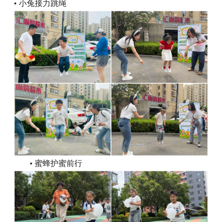
• 小兔接力跳绳
• 蜜蜂护蜜前行