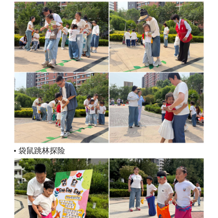
• 袋鼠跳林探险