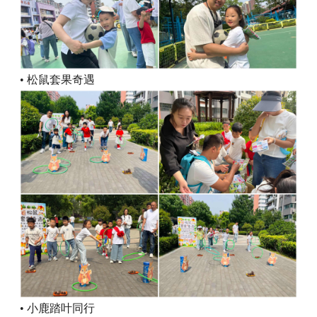
• 松鼠套果奇遇
• 小鹿踏叶同行