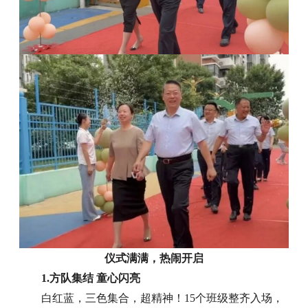
仪式满满，热闹开启
1.方队集结 童心闪亮
白红蓝，三色集合，超精神！15个班级整齐入场，