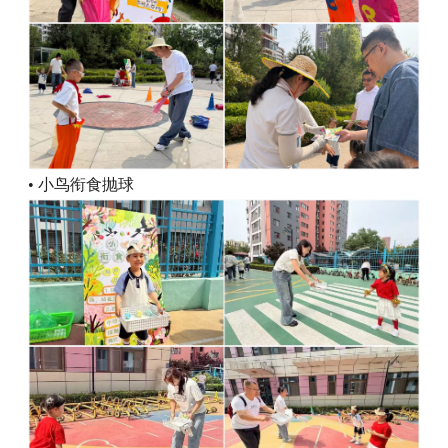
• 小鸟衔食抛球