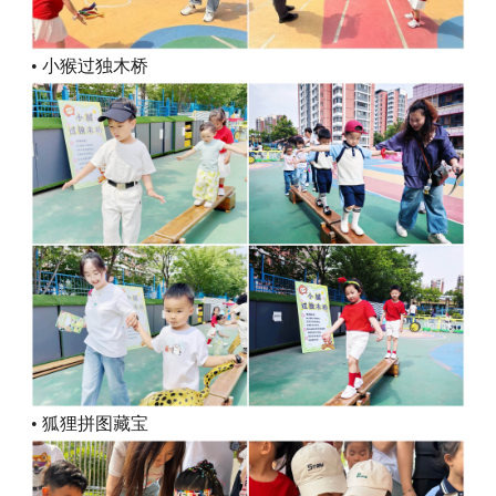
• 小猴过独木桥
• 狐狸拼图藏宝