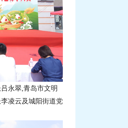
吕永翠,青岛市文明
长李凌云及城阳街道党