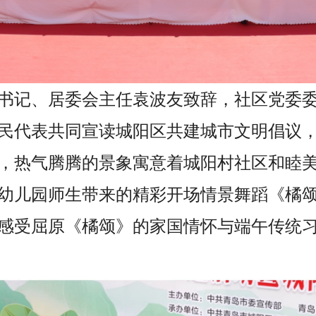
书记、居委会主任袁波友致辞，社区党委
民代表共同宣读城阳区共建城市文明倡议
，热气腾腾的景象寓意着城阳村社区和睦
幼儿园师生带来的精彩开场情景舞蹈《橘
感受屈原《橘颂》的家国情怀与端午传统