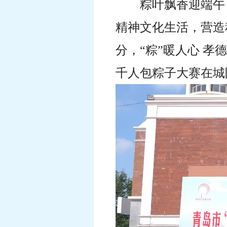
粽叶飘香迎端午
精神文化生活，营造积
分，“粽”暖人心 孝
千人包粽子大赛在城