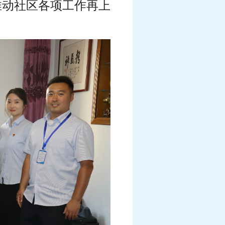
推动社区各项工作再上