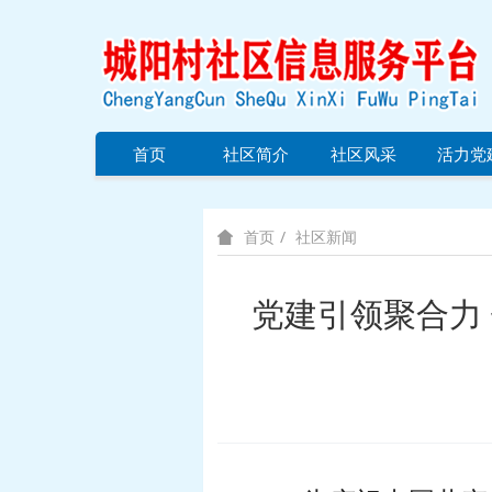
首页
社区简介
社区风采
活力党
社区新闻
首页
党建引领聚合力