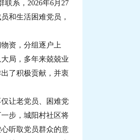
群联系，
2026年6月27
成员和生活困难党员，
问物资，分组逐户上
从大局，多年来兢兢业
作出了积极贡献，并衷
不仅让老党员、困难党
下一步，城阳村社区将
虚心听取党员群众的意