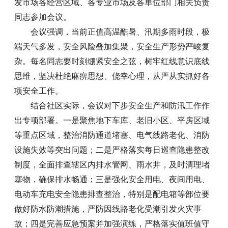
发市场各经营区域、各专业市场及各单位部门相关负责
同志参加会议。
会议强调，当前正值高温酷暑、汛期多雨时段，极
端天气多发，安全风险叠加集聚，安全生产形势严峻复
杂。每名同志要时刻绷紧安全之弦，树牢红线意识底线
思维，坚决杜绝麻痹思想、侥幸心理，从严从实抓好各
项安全工作。
结合社区实际，会议对下步安全生产和防汛工作作
出专项部署。一是聚焦地下车库、老旧小区、平房区域
等重点区域，整治消防通道堵塞、电气线路老化、消防
设施失效等突出问题；二是严格落实每日巡查隐患整改
制度，全面排查辖区内排水管网、雨水井，及时清理堵
塞物，确保排水畅通；三是强化安全用电、夜间用电、
电动车充电安全隐患排查整治，特别是配电箱等部位要
做好防水防潮措施，严防因线路老化受潮引发火灾事
故；四是完善应急预案并加强演练，严格落实值班值守