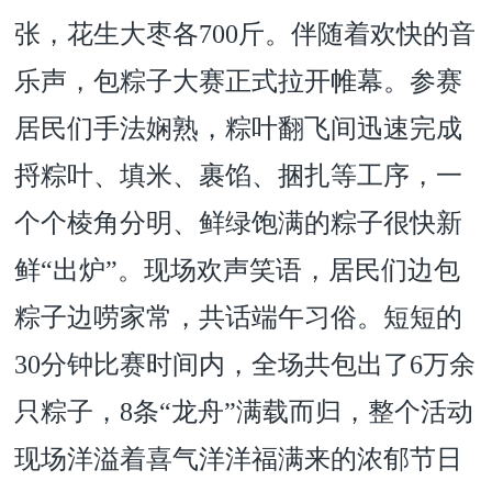
张，花生大枣各700斤。伴随着欢快的音
乐声，包粽子大赛正式拉开帷幕。参赛
居民们手法娴熟，粽叶翻飞间迅速完成
捋粽叶、填米、裹馅、捆扎等工序，一
个个棱角分明、鲜绿饱满的粽子很快新
鲜“出炉”。现场欢声笑语，居民们边包
粽子边唠家常，共话端午习俗。短短的
30分钟比赛时间内，全场共包出了6万余
只粽子，8条“龙舟”满载而归，整个活动
现场洋溢着喜气洋洋福满来的浓郁节日