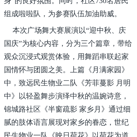
身”的良好氛围。同时，社区730名居民
组成啦啦队，为参赛队伍加油助威。
本次广场舞大赛展演以“迎中秋、庆
国庆”为核心内容，分为三个篇章，带给
观众沉浸式观赏体验，用舞蹈串联起家
国情怀与团圆之美。上篇《月满家园》
中，致远民生物业二队《芳菲蔓影 月明
中》以轻盈舞步演绎中秋的温婉诗意，
锦城路社区《半窗疏影 家乡月》通过细
腻的肢体语言展现对家乡的眷恋，世纪
民生物业一队《映日荷花》以荷花为道