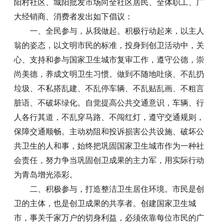
阳村社区、城阳批发市场向全社区居民、全体职工、广
大经销商、消费者发出如下倡议：
一、全民参与，从我做起。积极行动起来，以主人
翁的姿态，以文明市民的标准，投身到创卫活动中，关
心、支持和参与国家卫生城市复审工作，遵守公德，崇
尚美德，养成文明卫生习惯。做到不随地吐痰、不乱扔
垃圾、不私搭乱建、不乱停车辆、不乱贴乱画、不粗言
脏语、不破坏绿化。自觉提高公共交通意识，车辆、行
人各行其道，不乱穿马路、不闯红灯，遵守交通规则，
保障交通顺畅。主动劝阻和投诉损害公共设施、破坏公
共卫生的人和事，始终把巩固国家卫生城市作为一种社
会责任，努力争当巩固创卫成果的主力军，用实际行动
为青岛增光添彩。
二、积极参与，打造整洁卫生居住环境。市民是创
卫的主体，也是创卫成果的共享者。创建国家卫生城
市，事关千家万户的切身利益，必须依靠每位市民的广