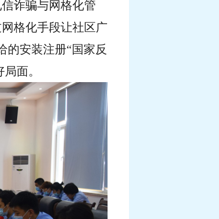
电信诈骗与网格化管
过网格化手段让社区广
给的安装注册“国家反
好局面。