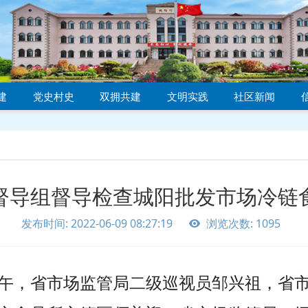
建
党史村史
双拥共建
文明实践
社区新闻
督导组督导检查城阳批发市场冷链
发布时间: 2022-06-09 08:27:19
浏览次数: 1095
下午，
省市场监管局二级巡视员邹兴祖
，
省