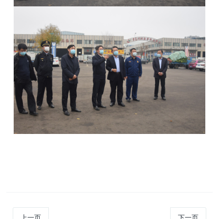
上一页
下一页