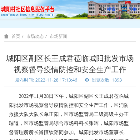
搜索
导航
市场动态
市场新闻
首页
城阳区副区长王成君莅临城阳批发市场
视察督导疫情防控和安全生产工作
发布时间: 2022-11-28 17:13:46
浏览次数: 1893
2022年11月28日下午，城阳区副区长王成君莅临城
阳批发市场视察督导疫情防控和安全生产工作，
区消防
救援大队大队长单正阳
，区市场监管局二级高级主办王
瑞道，区市场监管局综合市场科科长张晖，城阳市场监
督管理所所长肖恒钦陪同参加。城阳批发市场董事长、