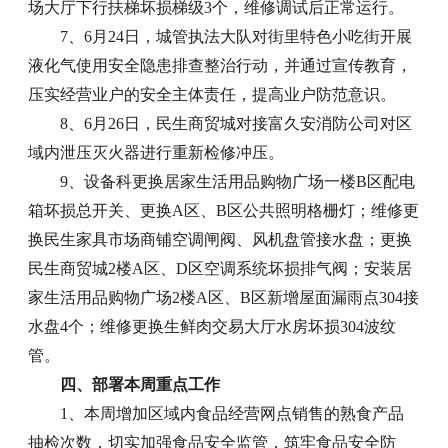
场大厅下行扶梯坏损梯级3个，维修调试后正常运行。
7、6月24日，城管执法大队对街里特色小吃街开展
液化气使用安全隐患排查整治行动，并通过宣传教育，
压实经营业户的安全主体责任，提高业户防范意识。
8、6月26日，民生商贸城对接富久安消防公司对区
域内泄压灭火器进行重新检修冲压。
9、设备科更换居家生活用品购物广场一楼B区配电
箱坏损总开关、更换A区、B区公共照明格栅灯；维修更
换民生家具市场商铺空调闸阀、风机盘管接水盘；更换
民生商贸城2楼A区、D区空调系统坏损排气阀；安装居
家生活用品购物广场2楼A区、B区新增屋面漏雨点304接
水盘4个；维修更换生鲜肉交易大厅水房坏损304波纹
管。
四、部署本周重点工作
1、本周增加区域内食品经营网点销售的熟食产品
抽检次数，切实加强食品安全监管，筑牢食品安全防