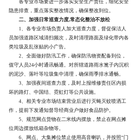
各专业市场要进一步落实安全生产责任，细化安全
隐患排查，重点落实整改情况，确保整改到位。
二、加强日常巡查力度,常态化整治不放松
1、各专业市场负责人加大巡查力度，督促保洁人
员加强道路区域清扫频次，及时清理路面及绿化带内各
类垃圾及乱张贴的小广告。
2、全面做好防汛工作，确保防汛物资配备到位，
值守人员24小时通讯畅通。对所辖道路雨水篦子内沉积
的泥沙、落叶等垃圾集中清理，确保雨季排水通畅。
3、加强夜间巡查力度，及时上报维修责任区内损
坏的路灯、中国结、霓虹灯等公共设施。
4、相关专业市场结束营业后进行灭蝇灭蚊喷洒工
作，提前下发通知督导经商业户做好食品防护。
5、规范网点货物在二米线内摆放，禁止在网点摊
位周边摆放纸箱杂物等。
6、网点、大集摊位禁止使用高音喇叭，并按照“门