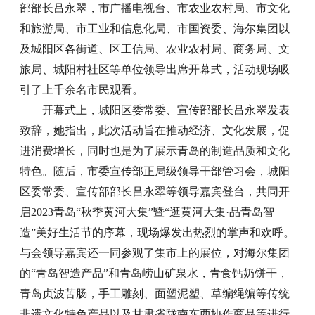
部部长吕永翠，市广播电视台、市农业农村局、市文化
和旅游局、市工业和信息化局、市国资委、海尔集团以
及城阳区各街道、区工信局、农业农村局、商务局、文
旅局、城阳村社区等单位领导出席开幕式，活动现场吸
引了上千余名市民观看。
开幕式上，城阳区委常委、宣传部部长吕永翠发表
致辞，她指出，此次活动旨在推动经济、文化发展，促
进消费增长，同时也是为了展示青岛的制造品质和文化
特色。随后，市委宣传部正局级领导干部管习会，城阳
区委常委、宣传部部长吕永翠等领导嘉宾登台，共同开
启2023青岛“秋季黄河大集”暨“逛黄河大集
·
品青岛智
造”美好生活节的序幕，现场爆发出热烈的掌声和欢呼。
与会领导嘉宾还一同参观了集市上的展位，对海尔集团
的“青岛智造产品”和青岛崂山矿泉水，青食钙奶饼干，
青岛贞波苦肠，手工雕刻、面塑泥塑、草编绳编等传统
非遗文化特色产品以及甘肃省陇南东西协作商品等进行