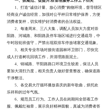
一、抓规范、促提升,在管理服务工作上下功夫
1、打造“诚信计量、放心消费”购物环境，督导辖区
经商业户诚信经营，加强对公平秤日常维护保养，方便
消费者复秤，切实维护好消费者的合法权益。
2、每逢周末、三八大集，调配人员加大力度对崇
阳路、河城路、和阳路及停车场区域进行交通疏导，中
午时段轮班值守，严禁出现双排车停放堵塞交通现象。
3、相关专业市场对接街道园林环卫部门，尽快完
成人行道树坑回填工作，并清理路面泥土。
4、锦城路、平阳路路口环境卫生较差，保洁人员
要加大清扫力度，相关负责人做好督查整改，确保道路
干净整洁。
5、各交易大厅循环播放喜庆的新年歌曲，烘托欢
乐祥和的过年气氛。
6、规范员工行为。工作人员在岗期间全部着工作
服、佩戴红袖章，展示良好精神面貌，真诚为消费者答