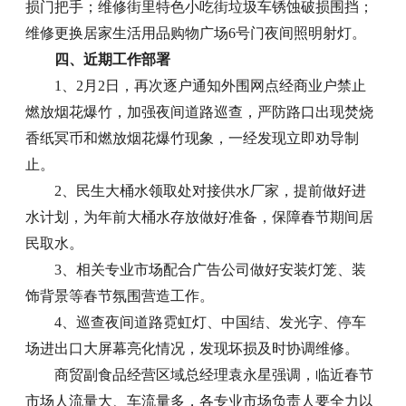
损门把手；维修街里特色小吃街垃圾车锈蚀破损围挡；
维修更换居家生活用品购物广场6号门夜间照明射灯。
四、近期工作部署
1、2月2日，再次逐户通知外围网点经商业户禁止
燃放烟花爆竹，加强夜间道路巡查，严防路口出现焚烧
香纸冥币和燃放烟花爆竹现象，一经发现立即劝导制
止。
2、民生大桶水领取处对接供水厂家，提前做好进
水计划，为年前大桶水存放做好准备，保障春节期间居
民取水。
3、相关专业市场配合广告公司做好安装灯笼、装
饰背景等春节氛围营造工作。
4、巡查夜间道路霓虹灯、中国结、发光字、停车
场进出口大屏幕亮化情况，发现坏损及时协调维修。
商贸副食品经营区域总经理袁永星强调，临近春节
市场人流量大、车流量多，各专业市场负责人要全力以