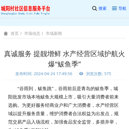
搜索
导航
市场动态
市场新闻
首页
真诚服务 提靓增鲜 水产经营区域护航火
爆“鲅鱼季”
发布时间: 2024-04-24 17:49:56
浏览次数: 575
“
谷雨到，鲅鱼跳
”，
谷雨前后是青岛的
鲅鱼季，
城
阳批发市场本地鲅鱼大规模上市，吸引大量消费者前来
选购。
为更好服务经商业户和广大消费者，
水产经营区
域
以提升服务质量，
维护消费者合法权益
为出发点，规
范
交易产品
入场流程，
加强食品安全监管，
多措并举，