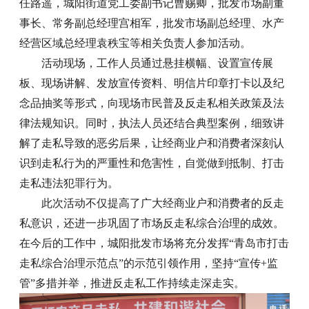
任路遥，城阳街道党工委副书记曹赐卿，批发市场副董
事长、常务副总经理宫相军，批发市场副总经理、水产
经营区域总经理袁秩宝等相关负责人参加活动。
活动现场，工作人员通过悬挂横幅、设置宣传展
板、现场讲解、发放宣传资料、明信片印章打卡以及纪
念品抽奖等形式，向现场市民普及反走私相关政策及法
律法规知识。同时，执法人员还结合典型案例，细致讲
解了走私导致的恶劣后果，让经商业户和消费者深刻认
识到走私行为的严重性和危害性，自觉做到抵制、打击
走私违法犯罪行为。
此次活动不仅提高了广大经商业户和消费者的反走
私意识，还进一步巩固了市场反走私综合治理的成效。
在今后的工作中，城阳批发市场将充分发挥“青岛市打击
走私综合治理示范点”的示范引领作用，坚持“宣传+监
管”多措并举，推进反走私工作持续走深走实。