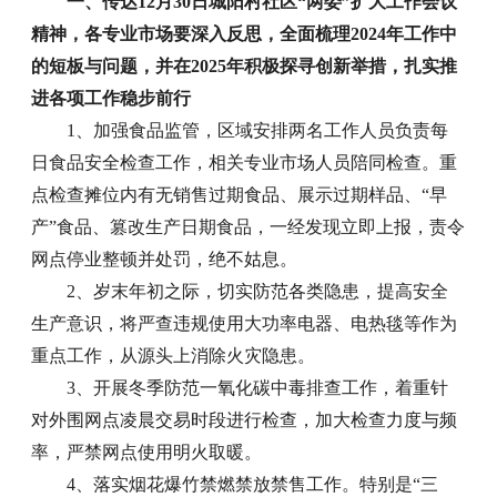
一、传达12月30日城阳村社区“两委”扩大工作会议
精神，各专业市场要深入反思，全面梳理2024年工作中
的短板与问题，并在2025年积极探寻创新举措，扎实推
进各项工作稳步前行
1、加强食品监管，区域安排两名工作人员负责每
日食品安全检查工作，相关专业市场人员陪同检查。重
点检查摊位内有无销售过期食品、展示过期样品、“早
产”食品、篡改生产日期食品，一经发现立即上报，责令
网点停业整顿并处罚，绝不姑息。
2、岁末年初之际，切实防范各类隐患，提高安全
生产意识，将严查违规使用大功率电器、电热毯等作为
重点工作，从源头上消除火灾隐患。
3、开展冬季防范一氧化碳中毒排查工作，着重针
对外围网点凌晨交易时段进行检查，加大检查力度与频
率，严禁网点使用明火取暖。
4、落实烟花爆竹禁燃禁放禁售工作。特别是“三