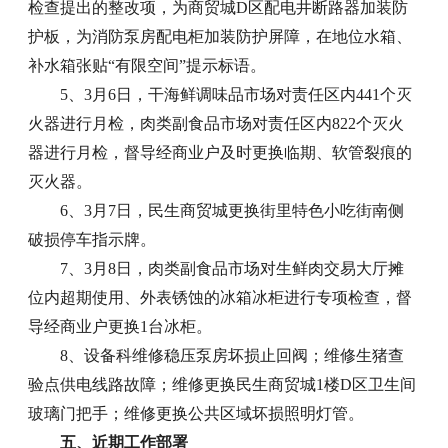
检查提出的整改项，为商贸城D区配电井断路器加装防
护板，为消防泵房配电柜加装防护屏障，在地位水箱、
补水箱张贴“有限空间”提示标语。
5、3月6日，干海鲜调味品市场对责任区内441个灭
火器进行月检，肉类副食品市场对责任区内822个灭火
器进行月检，督导经商业户及时更换临期、软管裂痕的
灭火器。
6、3月7日，民生商贸城更换街里特色小吃街南侧
破损停车指示牌。
7、3月8日，肉类副食品市场对生鲜肉交易大厅摊
位内超期使用、外表锈蚀的冰箱冰柜进行专项检查，督
导经商业户更换1台冰柜。
8、设备科维修稳压泵房坏损止回阀；维修生猪查
验点供电线路故障；维修更换民生商贸城1楼D区卫生间
玻璃门把手；维修更换公共区域坏损照明灯管。
五、近期工作部署