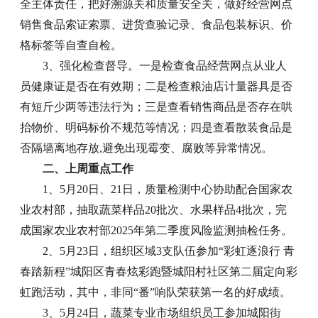
全主体责任，把好溯源关和质量安全关，做好经营网点
销售食品索证索票、进货查验记录、食品包装标识、价
格标签等自查自检。
3、强化检查督导。一是检查食品经营网点从业人
员健康证是否在有效期；二是检查粮油店计量器具是否
有短斤少两等违法行为；三是查看销售商品是否存在哄
抬物价、明码标价不规范等情况；四是查看散装食品是
否隔墙离地存放,避免出现霉变、腐败等异常情况。
二、上周重点工作
1、5月20日、21日，质量检测中心协助配合国家农
业农村部，抽取蔬菜样品20批次、水果样品4批次，完
成国家农业农村部2025年第二季度风险监测抽检任务。
2、5月23日，组织区域3支队伍参加“彩虹逐浪行 青
春踏新程”城阳区青春炫彩跑暨城阳村社区第二届定向彩
虹跑活动，其中，非同“番”响队荣获第一名的好成绩。
3、5月24日，蔬菜专业市场组织员工参加城阳街