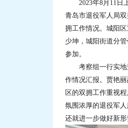
2023年8月1
青岛
市退役军人局双
拥工作情况
。
城阳区
少坤
，城阳街道分管
参加。
考察组一行实地
作情况汇报。贾艳丽
区的双拥工作重视程
氛围浓厚的退役军人
还就进一步做好新形