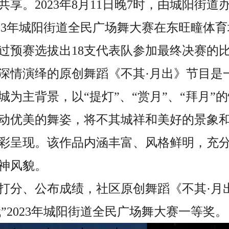
享。2023年8月11日晚7时，由城阳街道
023年城阳街道全民广场舞大赛在东旺疃体
通过预赛选拔出18支代表队参加最终决赛的
民深情演绎的原创舞蹈《不其·月出》节目是
城为主背景，以“提灯”、“赏月”、“拜月”
动优美的舞姿，将不其城祥和美好的景象和
彩呈现。该作品内涵丰富、风格鲜明，充
神风貌。
打分、公布成绩，社区原创舞蹈《不其·月
”2023年城阳街道全民广场舞大赛一等奖。