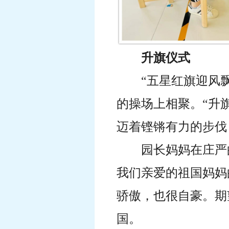
升旗仪式
“五星红旗迎风
的操场上相聚。“升
迈着铿锵有力的步伐
园长妈妈在庄严
我们亲爱的祖国妈妈
骄傲，也很自豪。期
国。