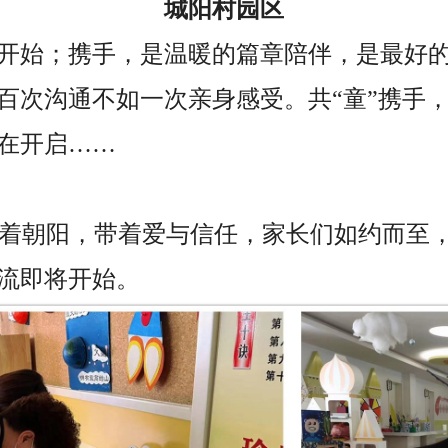
城阳村
园
区
开始；
携手，是温暖的篇章陪伴，
是最好
百次沟通不如一次亲身感受。
共
“童”携手
在开启
……
着朝阳，带着爱与信任，家长们如约而至
流即将开始。