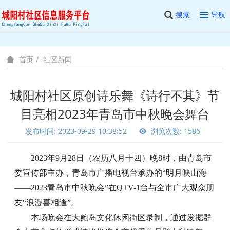
搜索
导航
社区新闻
首页
城阳村社区原创诗乐舞《诗行不其》节
目亮相2023年青岛市中秋晚会舞台
发布时间: 2023-09-29 10:38:52
浏览次数: 1586
2023年
9月28日（农历八月十四）晚
8时
，
由青岛市
委宣传部主办，青岛市广播电视台承办的
“明月映山海
——2023青岛市中秋晚会”在QTV-1
台
与
全市
广大观众朋
友
“浪漫喜相逢”。
本场晚会在大鲍岛文化休闲街区录制，通过发掘群