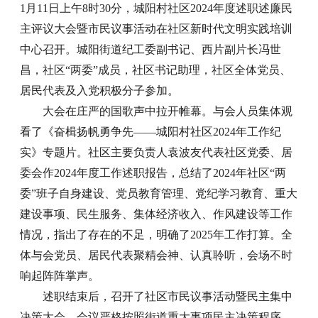
1月
11
日上午
8时
30分
，城阳村社区
202
4
年度述职述廉民
主评议大会暨市民议事活动在社区新时代文明实践培训
中心召开。
城阳
街道纪工委副书记、西片副片长冯世
昌，社区
“两委”成员
，社区
书记助理
，
社区
全体
党员、
居民代表
及
入党积极分子参加。
大会在庄严的国歌声中拉开帷幕。与会人员集体观
看了《奋楫扬帆勇争先——城阳村社区2024年工作纪
实》专题片。社区主要负责人袁波友代表社区党委、居
委会作2024年度工作述职报告，总结了2024年社区“两
委”班子自身建设、党员教育管理、党纪学习教育、重大
建设事项、民生服务、集体经济收入、作风建设等工作
情况，指出了存在的不足，明确了2025年工作打算。全
体与会党员、居民代表聚精会神、认真聆听，会场不时
响起阵阵掌声。
述职结束后，召开了社区市民议事活动暨民主集中
决策大会。会议严格按照街道重大事项民主决策程序，