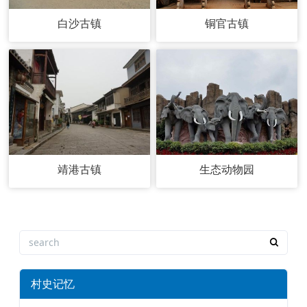
白沙古镇
铜官古镇
靖港古镇
生态动物园
村史记忆