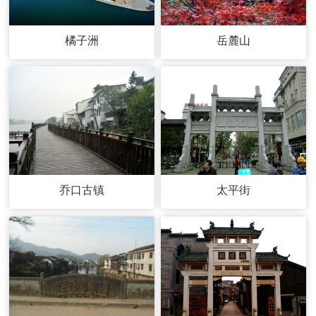
橘子洲
岳麓山
乔口古镇
太平街