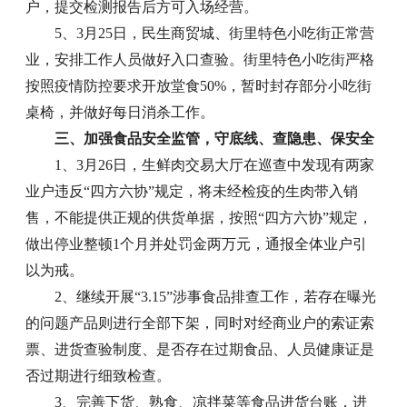
户，提交检测报告后方可入场经营。
5、3月25日，民生商贸城、街里特色小吃街正常营
业，安排工作人员做好入口查验。街里特色小吃街严格
按照疫情防控要求开放堂食50%，暂时封存部分小吃街
桌椅，并做好每日消杀工作。
三、加强食品安全监管，守底线、查隐患、保安全
1、3月26日，生鲜肉交易大厅在巡查中发现有两家
业户违反“四方六协”规定，将未经检疫的生肉带入销
售，不能提供正规的供货单据，按照“四方六协”规定，
做出停业整顿1个月并处罚金两万元，通报全体业户引
以为戒。
2、继续开展“3.15”涉事食品排查工作，若存在曝光
的问题产品则进行全部下架，同时对经商业户的索证索
票、进货查验制度、是否存在过期食品、人员健康证是
否过期进行细致检查。
3、完善下货、熟食、凉拌菜等食品进货台账，进