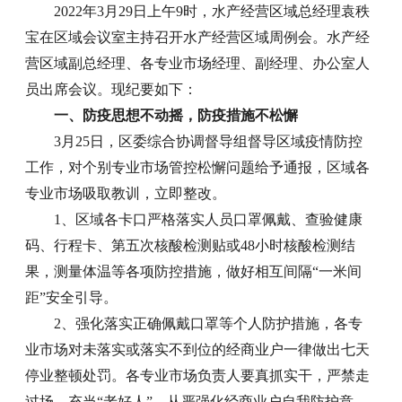
2022年3月29日上午9时，水产经营区域总经理袁秩
宝在区域会议室主持召开水产经营区域周例会。水产经
营区域副总经理、各专业市场经理、副经理、办公室人
员出席会议。现纪要如下：
一、防疫思想不动摇，防疫措施不松懈
3月25日，区委综合协调督导组督导区域疫情防控
工作，对个别专业市场管控松懈问题给予通报，区域各
专业市场吸取教训，立即整改。
1、区域各卡口严格落实人员口罩佩戴、查验健康
码、行程卡、第五次核酸检测贴或48小时核酸检测结
果，测量体温等各项防控措施，做好相互间隔“一米间
距”安全引导。
2、强化落实正确佩戴口罩等个人防护措施，各专
业市场对未落实或落实不到位的经商业户一律做出七天
停业整顿处罚。各专业市场负责人要真抓实干，严禁走
过场，充当“老好人”，从严强化经商业户自我防护意