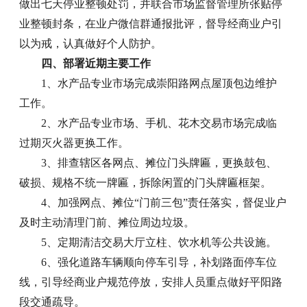
做出七天停业整顿处罚，并联合市场监督管理所张贴停
业整顿封条，在业户微信群通报批评，督导经商业户引
以为戒，认真做好个人防护。
四、部署近期主要工作
1、水产品专业市场完成崇阳路网点屋顶包边维护
工作。
2、水产品专业市场、手机、花木交易市场完成临
过期灭火器更换工作。
3、排查辖区各网点、摊位门头牌匾，更换鼓包、
破损、规格不统一牌匾，拆除闲置的门头牌匾框架。
4、加强网点、摊位“门前三包”责任落实，督促业户
及时主动清理门前、摊位周边垃圾。
5、定期清洁交易大厅立柱、饮水机等公共设施。
6、强化道路车辆顺向停车引导，补划路面停车位
线，引导经商业户规范停放，安排人员重点做好平阳路
段交通疏导。