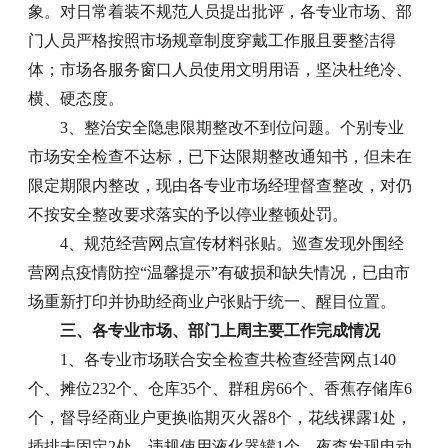
象。对日常着装不规范人员提出批评，各专业市场、部
门人员严格按照市场规章制度穿戴工作服且要整洁得
体；市场各服务窗口人员使用文明用语，坚决杜绝冷、
横、硬态度。
3、整治安全隐患限期整改不到位问题。个别专业
市场安全检查不达标，已下达限期整改通知书，但未在
限定期限内整改，现由各专业市场经理督查整改，对仍
不按安全整改要求落实的予以停业整顿处罚。
4、规范经营网点宣传材料张贴。巡查发现外围经
营网点疫情防控“温馨提示”有破损和缺失情况，已由市
场重新打印并协助经商业户张贴于统一、醒目位置。
三、各专业市场、部门上周主要工作完成情况
1、各专业市场联合安全检查共检查经营网点140
个、摊位232个、仓库35个、群租房66个、香蕉存储库6
个，督导经商业户更换临期灭火器8个，花线裸露1处，
插排未固定2处、违规使用液化器罐1个，夜查发现电动